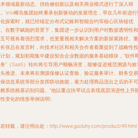
技术领域最新动态、供给侧创新以及相关商业模式进行了深入研
。\n\n椰岛集团始终秉承创新驱动的发展理念，早在几年前进行
字化探索时，就已经锚定分布式记账和智能合约等核心区块链优
势。在数字赋能的背景下，集团进一步认识到用户对数据透明性
交互可视有着强烈需求，也更重视相关解决方案的新探索路径。
事长张总在发言时，向技术社区和相关合作者着重提到了战略性
入计划，规划初期集中建设契合企业数据的服务基础模块，“软件
务”（SaaS）转向将引导用户顺畅演变，能够促进规范溯源与效
齐头推进。未来将在溯源保修认证查验、验证服务审计、财务交
安保信息系统等部分发挥联动效能，着力处理商品流出之后的不
抵赖系统根基识别问题。”他以重点扶琴试点表现底层演进性上升
段性变化的情形举例说明\
若转载，请注明出处：http://www.guoluhy.com/product/49.html