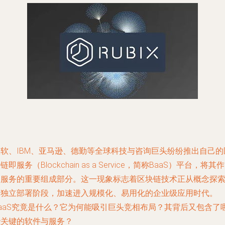
微软、IBM、亚马逊、德勤等全球科技与咨询巨头纷纷推出自己的
链即服务（Blockchain as a Service，简称BaaS）平台，将其
云服务的重要组成部分。这一现象标志着区块链技术正从概念探
和独立部署阶段，加速进入规模化、易用化的企业级应用时代。
BaaS究竟是什么？它为何能吸引巨头竞相布局？其背后又包含了
些关键的软件与服务？