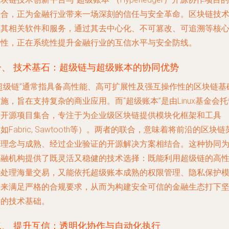
联合，正为金融行业带来一场深刻的信任与安全革命。区块链技
及其相关软件和服务，通过其去中心化、不可篡改、可追溯等核
特性，正在系统性提升金融行业的互信水平与安全防线。
一、 技术基石：超级链与超级账本的协同优势
“超级链”通常指具备高性能、高可扩展性及强互操作性的区块链基
施，旨在支持复杂的商业应用。而“超级账本”是由Linux基金会托
的开源项目集合，专注于为企业级区块链提供模块化框架和工具
如Fabric, Sawtooth等）。两者的联合，意味着将前沿的区块链
构理念与成熟、经过企业验证的开源解决方案相结合。这种协同
金融机构提供了既灵活又稳健的技术选择：既能利用超级链的高
能处理海量交易，又能依托超级账本成熟的权限管理、隐私保护
块来满足严格的合规要求，从而为构建安全可信的金融生态打下
实的技术基础。
二、 提升互信：透明化协作与自动化执行