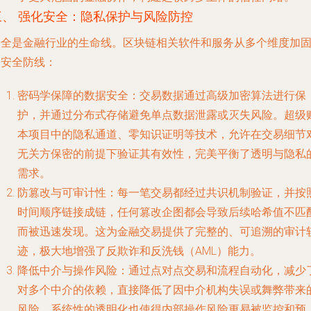
三、 强化安全：隐私保护与风险防控
安全是金融行业的生命线。区块链相关软件和服务从多个维度加
了安全防线：
密码学保障的数据安全
：交易数据通过高级加密算法进行保
护，并通过分布式存储避免单点数据泄露或灭失风险。超级
本项目中的隐私通道、零知识证明等技术，允许在交易细节
无关方保密的前提下验证其有效性，完美平衡了透明与隐私
需求。
防篡改与可审计性
：每一笔交易都经过共识机制验证，并按
时间顺序链接成链，任何篡改企图都会导致后续哈希值不匹
而被迅速发现。这为金融交易提供了完整的、可追溯的审计
迹，极大地增强了反欺诈和反洗钱（AML）能力。
降低中介与操作风险
：通过点对点交易和流程自动化，减少
对多个中介的依赖，直接降低了因中介机构失误或舞弊带来
风险。系统性的透明化也使得内部操作风险更易被监控和预