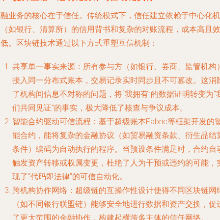
金融业务的核心在于信任。传统模式下，信任建立依赖于中心化
构（如银行、清算所）的信用背书和复杂的对账流程，成本高且
率低。区块链技术通过以下方式重塑互信机制：
共享单一事实来源
：所有参与方（如银行、券商、监管机构
接入同一分布式账本，交易记录实时同步且不可篡改。这消
了机构间信息不对称的问题，将“我拥有”的数据证明转变为“
们共同见证”的事实，极大降低了核查与争议成本。
智能合约驱动可信流程
：基于超级账本Fabric等框架开发的
能合约，能将复杂的金融协议（如贸易融资条款、衍生品结
条件）编码为自动执行的程序。当预设条件满足时，合约自
触发资产转移或权属变更，杜绝了人为干预或违约的可能，
现了“代码即法律”的可信自动化。
跨机构协作网络
：超级链的互操作性设计使得不同区块链网
（如不同银行联盟链）能够安全地进行数据和资产交换，促
了更大范围的金融协作，构建起横跨多主体的信任网络。