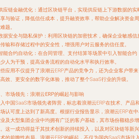
供应链金融优化
：通过区块链平台，实现供应链上下游数据的实
共享与验证，降低信任成本，提升融资效率，帮助企业解决资金
转难题。
数据安全与隐私保护
：利用区块链的加密技术，确保企业敏感信
在传输和存储过程中的安全性，增强用户对云服务的信任度。
智能合约自动化
：在合同管理、支付结算等场景中引入智能合约
减少人为干预，提高业务流程的自动化水平和执行效率。
这些应用不仅提升了浪潮云ERP产品的竞争力，还为企业客户带来
更高效、更安全的数字化体验，推动了整个SaaS行业的升级。
三、市场领先：浪潮云ERP的崛起与影响
入中国SaaS市场领先者阵营，标志着浪潮云ERP在技术、产品
市场认可度上达到了新高度。根据行业报告显示，浪潮云ERP在中
企业及大型集团企业中均拥有广泛的客户基础，其市场份额稳步
长。这一成功得益于其技术创新的持续投入，以及对区块链等新
术的前瞻性布局。浪潮云ERP的崛起，不仅为国内SaaS市场注